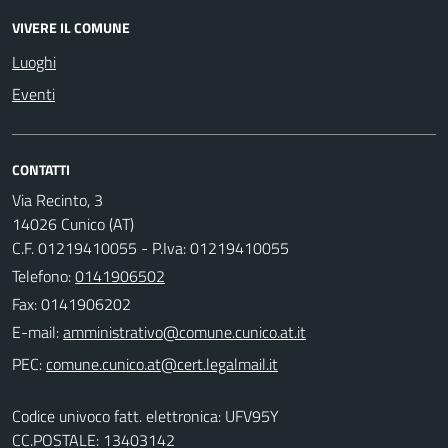
VIVERE IL COMUNE
Luoghi
Eventi
CONTATTI
Via Recinto, 3
14026 Cunico (AT)
C.F. 01219410055 - P.Iva: 01219410055
Telefono:
0141906502
Fax: 0141906202
E-mail:
PEC:
Codice univoco fatt. elettronica: UFV95Y
CC.POSTALE: 13403142