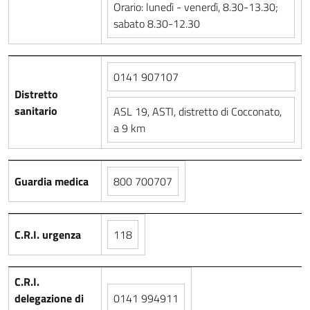
Orario: lunedì - venerdì, 8.30-13.30;
sabato 8.30-12.30
0141 907107
Distretto
sanitario
ASL 19, ASTI, distretto di Cocconato,
a 9 km
Guardia medica
800 700707
C.R.I. urgenza
118
C.R.I.
delegazione di
0141 994911