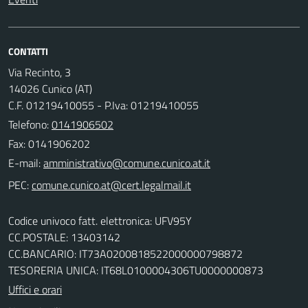
CONTATTI
Via Recinto, 3
14026 Cunico (AT)
C.F. 01219410055 - P.Iva: 01219410055
Telefono:
0141906502
Fax: 0141906202
E-mail:
PEC:
Codice univoco fatt. elettronica: UFV95Y
CC.POSTALE: 13403142
CC.BANCARIO: IT73A0200818522000000798872
TESORERIA UNICA: IT68L0100004306TU0000000873
Uffici e orari