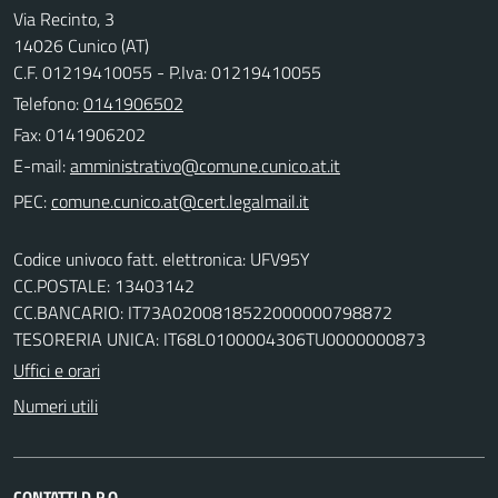
Via Recinto, 3
14026 Cunico (AT)
C.F. 01219410055 - P.Iva: 01219410055
Telefono:
0141906502
Fax: 0141906202
E-mail:
PEC:
Codice univoco fatt. elettronica: UFV95Y
CC.POSTALE: 13403142
CC.BANCARIO: IT73A0200818522000000798872
TESORERIA UNICA: IT68L0100004306TU0000000873
Uffici e orari
Numeri utili
CONTATTI D.P.O.