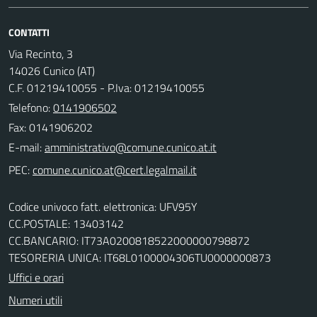
CONTATTI
Via Recinto, 3
14026 Cunico (AT)
C.F. 01219410055 - P.Iva: 01219410055
Telefono:
0141906502
Fax: 0141906202
E-mail:
PEC:
Codice univoco fatt. elettronica: UFV95Y
CC.POSTALE: 13403142
CC.BANCARIO: IT73A0200818522000000798872
TESORERIA UNICA: IT68L0100004306TU0000000873
Uffici e orari
Numeri utili